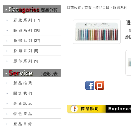
目前位置：
首頁
>
產品目錄
>
眼部系列
彩妝系列
[17]
眼
一
眼部系列
[36]
網
臉部系列
[27]
臉頰系列
[5]
唇部系列
[5]
新品推薦
關於我們
最新訊息
特色產品
產品目錄