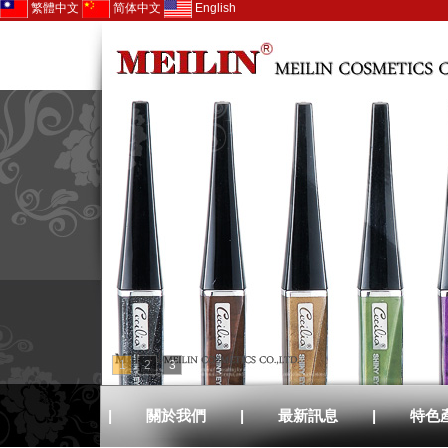
繁體中文
简体中文
English
1
2
3
|
關於我們
|
最新訊息
|
特色