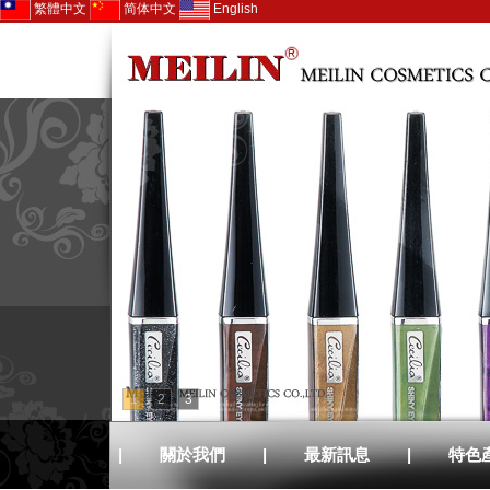
繁體中文
简体中文
English
1
2
3
|
關於我們
|
最新訊息
|
特色