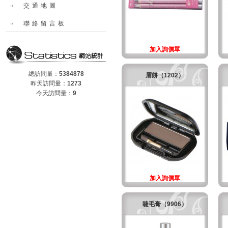
交通地圖
聯絡留言板
加入詢價單
總訪問量：
5384878
眉餅（1202）
昨天訪問量：
1273
今天訪問量：
9
加入詢價單
睫毛膏（9906）