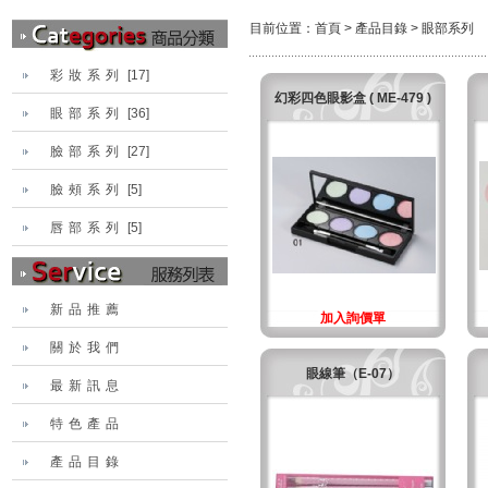
目前位置：
首頁
>
產品目錄
>
眼部系列
彩妝系列
[17]
幻彩四色眼影盒 ( ME-479 )
眼部系列
[36]
臉部系列
[27]
臉頰系列
[5]
唇部系列
[5]
新品推薦
加入詢價單
關於我們
眼線筆（E-07）
最新訊息
特色產品
產品目錄