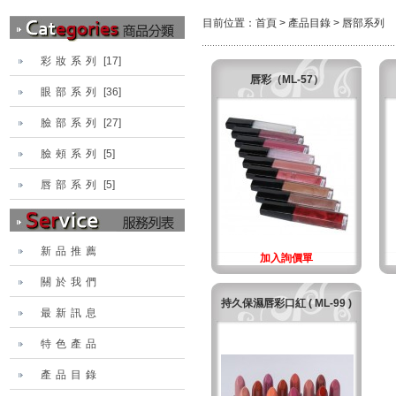
目前位置：
首頁
>
產品目錄
>
唇部系列
彩妝系列
[17]
唇彩（ML-57）
眼部系列
[36]
臉部系列
[27]
臉頰系列
[5]
唇部系列
[5]
新品推薦
加入詢價單
關於我們
持久保濕唇彩口紅 ( ML-99 )
最新訊息
特色產品
產品目錄