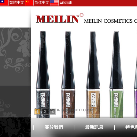
繁體中文
简体中文
English
1
2
3
|
關於我們
|
最新訊息
|
特色