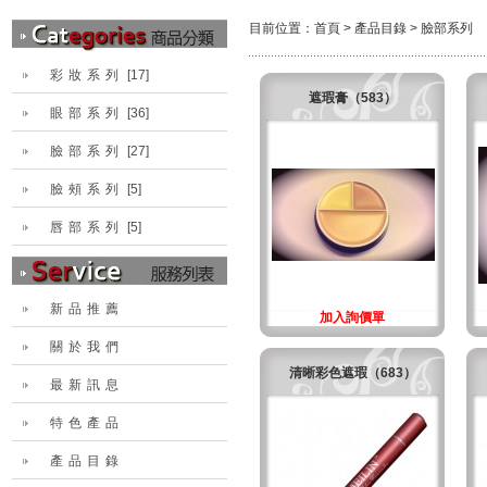
目前位置：
首頁
>
產品目錄
>
臉部系列
彩妝系列
[17]
遮瑕膏（583）
眼部系列
[36]
臉部系列
[27]
臉頰系列
[5]
唇部系列
[5]
新品推薦
加入詢價單
關於我們
清晰彩色遮瑕（683）
最新訊息
特色產品
產品目錄