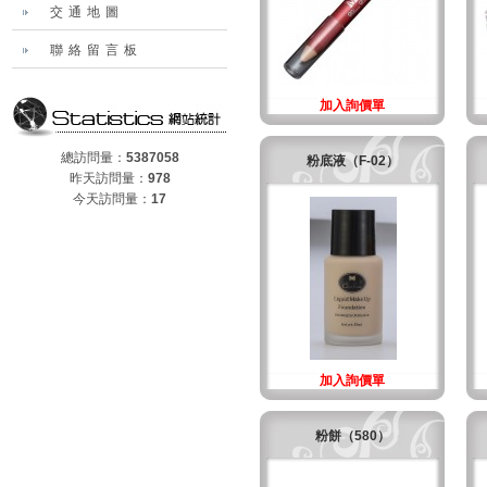
交通地圖
聯絡留言板
加入詢價單
總訪問量：
5387058
粉底液（F-02）
昨天訪問量：
978
今天訪問量：
17
加入詢價單
粉餅（580）