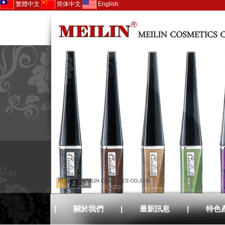
繁體中文
简体中文
English
1
2
3
|
關於我們
|
最新訊息
|
特色