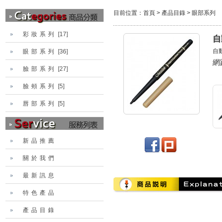
目前位置：
首頁
>
產品目錄
>
眼部系列
彩妝系列
[17]
自
自
眼部系列
[36]
網
臉部系列
[27]
臉頰系列
[5]
唇部系列
[5]
新品推薦
關於我們
最新訊息
特色產品
產品目錄