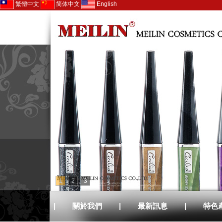
繁體中文
简体中文
English
1
2
3
|
關於我們
|
最新訊息
|
特色