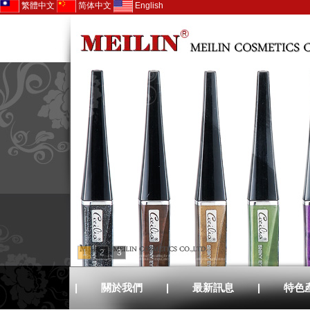
繁體中文
简体中文
English
1
2
3
|
關於我們
|
最新訊息
|
特色