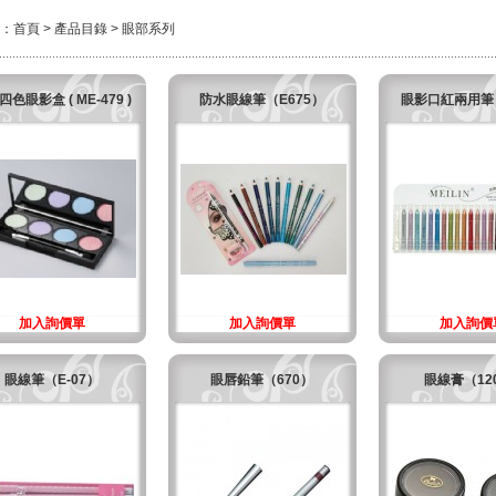
：
首頁
>
產品目錄
>
眼部系列
色眼影盒 ( ME-479 )
防水眼線筆（E675）
眼影口紅兩用筆（
加入詢價單
加入詢價單
加入詢價
眼線筆（E-07）
眼唇鉛筆（670）
眼線膏（12