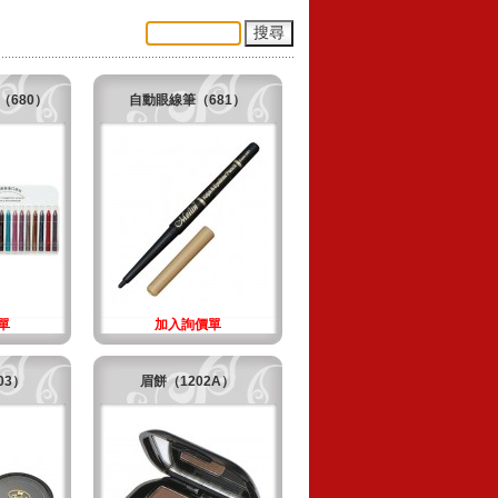
680）
自動眼線筆（681）
單
加入詢價單
03）
眉餅（1202A）