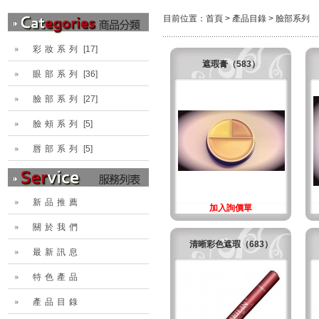
目前位置：
首頁
>
產品目錄
>
臉部系列
彩妝系列
[17]
遮瑕膏（583）
眼部系列
[36]
臉部系列
[27]
臉頰系列
[5]
唇部系列
[5]
新品推薦
加入詢價單
關於我們
清晰彩色遮瑕（683）
最新訊息
特色產品
產品目錄