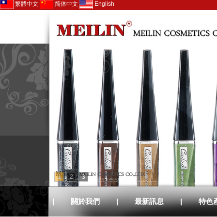
繁體中文
简体中文
English
1
2
3
|
關於我們
|
最新訊息
|
特色