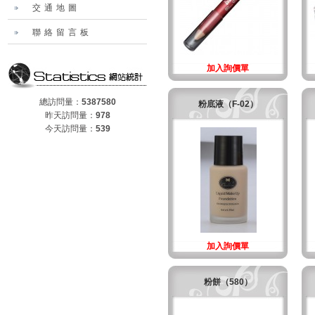
交通地圖
聯絡留言板
加入詢價單
總訪問量：
5387580
粉底液（F-02）
昨天訪問量：
978
今天訪問量：
539
加入詢價單
粉餅（580）