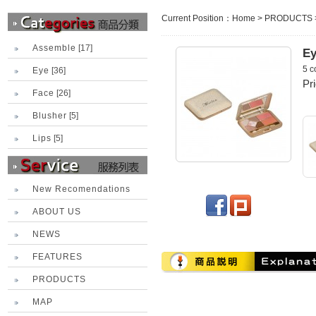
Current Position：
Home
>
PRODUCTS
Assemble
[17]
Ey
5 c
Eye
[36]
Pr
Face
[26]
Blusher
[5]
Lips
[5]
New Recomendations
ABOUT US
NEWS
FEATURES
PRODUCTS
MAP