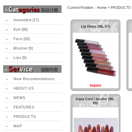
Current Position：
Home
>
PRODUCTS
Assemble
[17]
Lip Gloss (ML-57)
Eye
[36]
Face
[26]
Blusher
[5]
Lips
[5]
New Recomendations
Inquire
ABOUT US
NEWS
Aqua Cool Lipcolor (ML-
99)
FEATURES
PRODUCTS
MAP