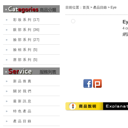
目前位置：
首頁
>
產品目錄
>
Eye
彩妝系列
[17]
Ey
4 c
眼部系列
[36]
網
臉部系列
[27]
臉頰系列
[5]
唇部系列
[5]
新品推薦
關於我們
最新訊息
特色產品
產品目錄