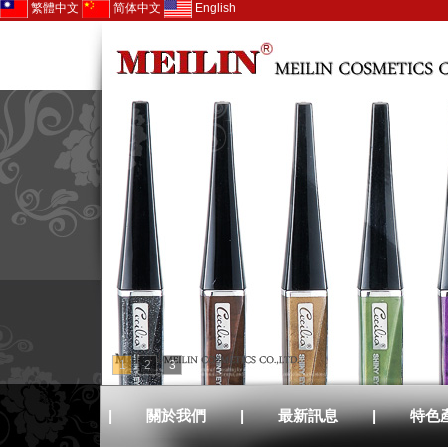
繁體中文
简体中文
English
1
2
3
|
關於我們
|
最新訊息
|
特色