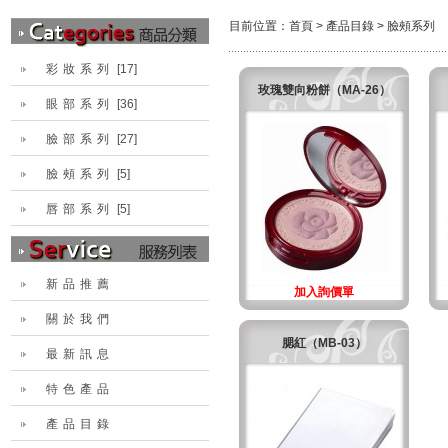
目前位置：
首頁
>
產品目錄
>
臉頰系列
彩妝系列
[17]
玫瑰雙向粉餅（MA-26）
眼部系列
[36]
臉部系列
[27]
臉頰系列
[5]
唇部系列
[5]
新品推薦
加入詢價單
關於我們
腮紅（MB-03）
最新訊息
特色產品
產品目錄