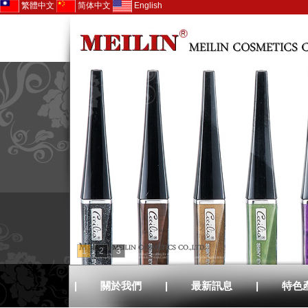
繁體中文
简体中文
English
1
2
3
|
關於我們
|
最新訊息
|
特色