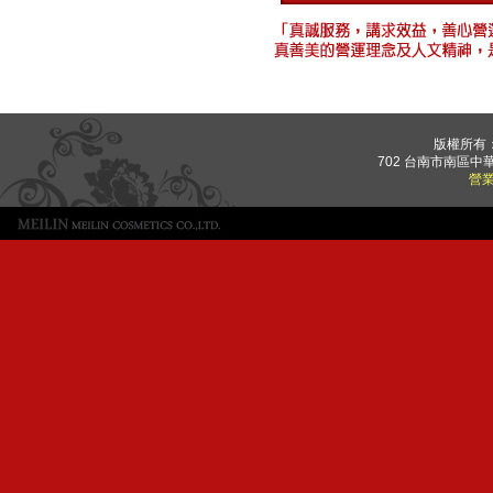
版權所有
702 台南市南區中華
營業