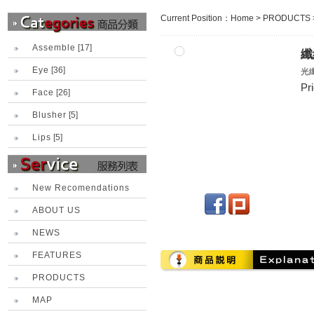
Current Position：
Home
>
PRODUCTS
Assemble
[17]
纖
Eye
[36]
光
Pr
Face
[26]
Blusher
[5]
Lips
[5]
New Recomendations
ABOUT US
NEWS
FEATURES
PRODUCTS
MAP