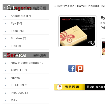
Current Position：
Home
>
PRODUCTS
Assemble
[17]
Ey
5 c
Eye
[36]
Pr
Face
[26]
Blusher
[5]
Lips
[5]
New Recomendations
ABOUT US
NEWS
FEATURES
PRODUCTS
MAP