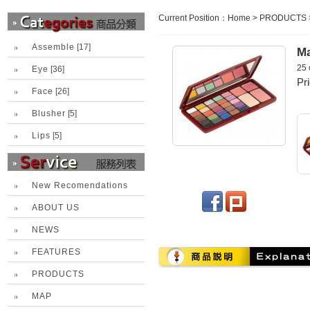
Current Position：
Home
>
PRODUCTS
Assemble
[17]
Ma
25 
Eye
[36]
Pr
Face
[26]
Blusher
[5]
Lips
[5]
New Recomendations
ABOUT US
NEWS
FEATURES
PRODUCTS
MAP