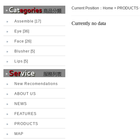
Current Position：
Home
>
PRODUCTS
Assemble
[17]
Currently no data
Eye
[36]
Face
[26]
Blusher
[5]
Lips
[5]
New Recomendations
ABOUT US
NEWS
FEATURES
PRODUCTS
MAP