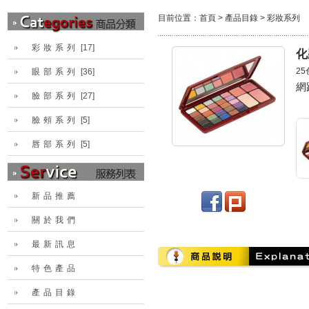
目前位置：
首頁
>
產品目錄
>
彩妝系列
彩妝系列
[17]
化
2
眼部系列
[36]
網
臉部系列
[27]
臉頰系列
[5]
唇部系列
[5]
新品推薦
關於我們
最新訊息
特色產品
產品目錄