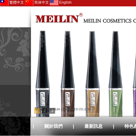
繁體中文
简体中文
English
1
2
3
|
關於我們
|
最新訊息
|
特色