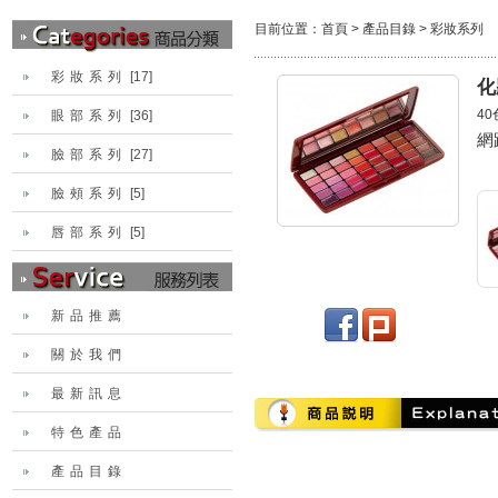
目前位置：
首頁
>
產品目錄
>
彩妝系列
彩妝系列
[17]
化
4
眼部系列
[36]
網
臉部系列
[27]
臉頰系列
[5]
唇部系列
[5]
新品推薦
關於我們
最新訊息
特色產品
產品目錄