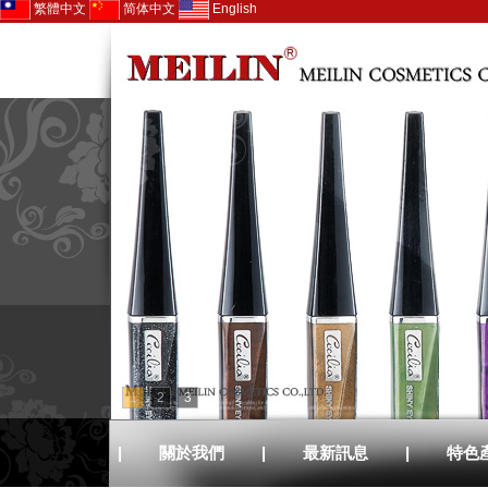
繁體中文
简体中文
English
1
2
3
|
關於我們
|
最新訊息
|
特色