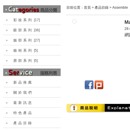
目前位置：
首頁
>
產品目錄
>
Assemble
彩妝系列
[17]
Ma
28 
眼部系列
[36]
網
臉部系列
[27]
臉頰系列
[5]
唇部系列
[5]
新品推薦
關於我們
最新訊息
特色產品
產品目錄