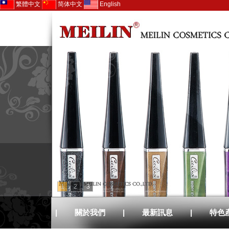
繁體中文
简体中文
English
1
2
3
|
關於我們
|
最新訊息
|
特色