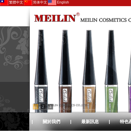
繁體中文
简体中文
English
1
2
3
|
關於我們
|
最新訊息
|
特色