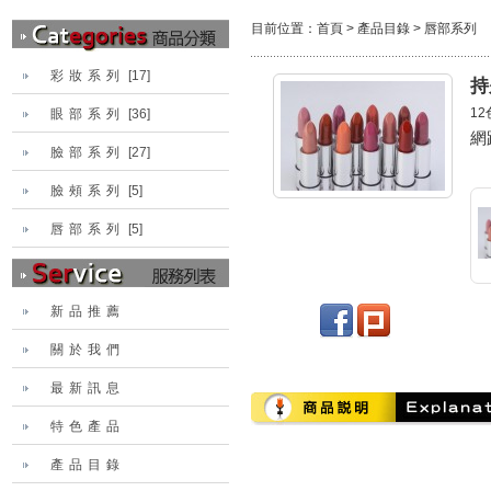
目前位置：
首頁
>
產品目錄
>
唇部系列
彩妝系列
[17]
持
1
眼部系列
[36]
網
臉部系列
[27]
臉頰系列
[5]
唇部系列
[5]
新品推薦
關於我們
最新訊息
特色產品
產品目錄