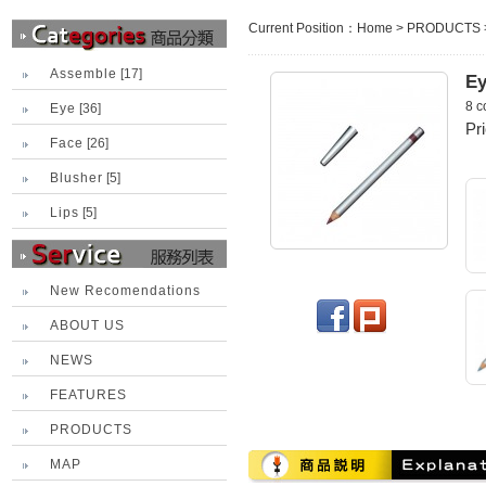
Current Position：
Home
>
PRODUCTS
Assemble
[17]
Ey
8 c
Eye
[36]
Pr
Face
[26]
Blusher
[5]
Lips
[5]
New Recomendations
ABOUT US
NEWS
FEATURES
PRODUCTS
MAP