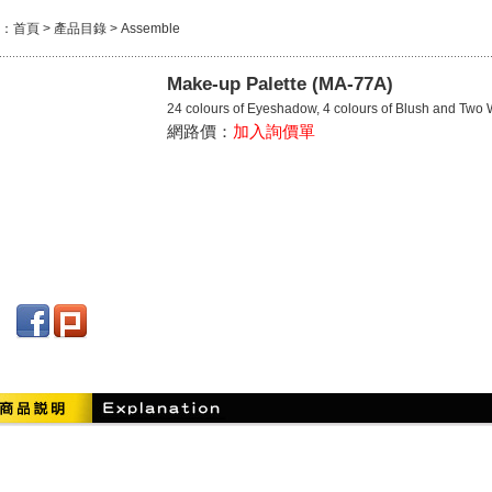
：
首頁
>
產品目錄
>
Assemble
Make-up Palette (MA-77A)
24 colours of Eyeshadow, 4 colours of Blush and Two
網路價：
加入詢價單